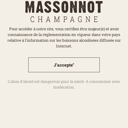
parfums et saveurs,
offrant un spectacle
enchanteur.
Pour accéder à notre site, vous certifiez être majeur(e) et avoir
connaissance de la règlementation en vigueur dans votre pays
relative à l'information sur les boissons alcoolisées diffusée sur
Internet.
J'accepte"
Le plus possible de rien
L'abus d'alcool est dangereux pour la santé. A consommer avec
Notre vignoble Premier Cru est
modération.
entièrement cultivé en Agriculture
Biologique. Le Pinot Meunier
principalement, mais aussi le Pinot Noir
et le Chardonnay s'y épanouissent. En
assemblage ou en mono-cépage, ils
apportent à nos vins leurs caractéristiques